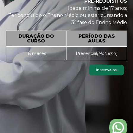
PRÉ-REQUISITOS
Idade mínima de 17 anos;
Ter concluído o Ensino Médio ou estar cursando a
3ª fase do Ensino Médio
DURAÇÃO DO
PERÍODO DAS
CURSO
AULAS
18 meses
Presencial
(Noturno)
Inscreva-se