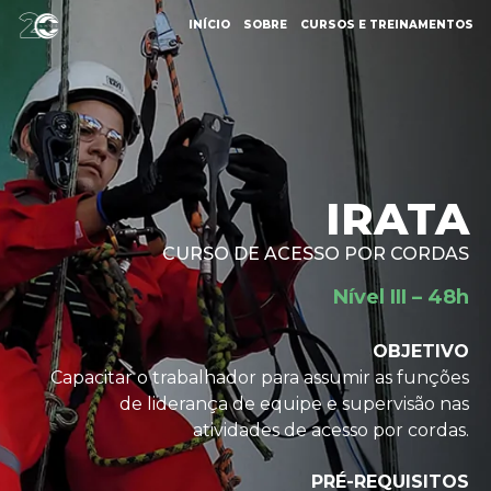
INÍCIO
SOBRE
CURSOS E TREINAMENTOS
IRATA
CURSO DE ACESSO POR CORDAS
Nível III – 48h
OBJETIVO
Capacitar o trabalhador para assumir as funções
de liderança de equipe e supervisão nas
atividades de acesso por cordas.
PRÉ-REQUISITOS