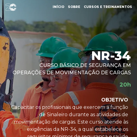
INÍCIO
SOBRE
CURSOS E TREINAMENTOS
NR-34
CURSO BÁSICO DE SEGURANÇA EM
OPERAÇÕES DE MOVIMENTAÇÃO DE CARGAS
20h
OBJETIVO
Capacitar os profissionais que exercem a função
de Sinaleiro durante as atividades de
movimentação de cargas. Este curso atende às
exigências da NR-34, a qual estabelece os
requisitos mínimos de segurança e saúde