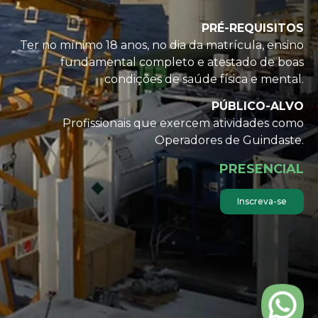
PRÉ-REQUISITOS
Ter no mínimo 18 anos, no dia da matrícula, ensino
fundamental completo e atestado de boas
condições de saúde física e mental.
PÚBLICO-ALVO
Profissionais que exercem atividades como
Operadores de Guindaste.
PRESENCIAL
Inscreva-se