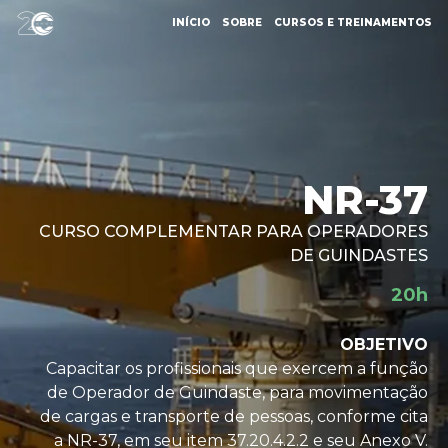
INÍCIO
SOBRE
CURSOS E TREINAMENTOS
NR-37
CURSO COMPLEMENTAR PARA OPERADORES
DE GUINDASTES
20h
OBJETIVO
Capacitar os profissionais que exercem a função
de Operador de Guindaste, para movimentação
de cargas e transporte de pessoas, conforme cita
a NR-37, em seu item 37.20.4.2.2 e seu Anexo V.